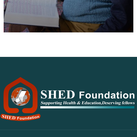
SENIOR CITIZENS HOME ‎ ‎ ‎ ‎ ‎ ‎ ‎ ‎ ‎ ‎ ‎ ‎ ‎ ‎ ‎ ‎ ‎ ‎ ‎ ‎ ‎ ‎ ‎ ‎ ‎ ‎ ‎ ‎ ‎ ‎ ‎ ‎ ‎ ‎ ‎ ‎ ‎ ‎ ‎ ‎ ‎
‎ ‎ ‎ ‎ ‎ ‎ ‎ ‎ ‎ ‎ ‎ ‎ ‎ ‎ ‎ ‎ ‎ ‎ ‎
Foundation