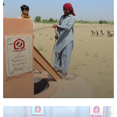
WELL-DIGGING AT THAR‎ ‎ ‎ ‎ ‎ ‎ ‎ ‎ ‎ ‎ ‎ ‎ ‎ ‎ ‎ ‎ ‎ ‎ ‎ ‎ ‎ ‎ ‎ ‎ ‎ ‎ ‎ ‎ ‎ ‎ ‎ ‎ ‎ ‎ ‎ ‎ ‎ ‎ ‎ ‎ ‎
‎ ‎ ‎ ‎
Foundation