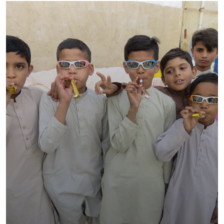
SHED CHILDREN HOME ‎ ‎ ‎ ‎ ‎ ‎ ‎ ‎ ‎ ‎ ‎ ‎ ‎ ‎ ‎ ‎ ‎ ‎ ‎ ‎ ‎ ‎ ‎ ‎ ‎ ‎ ‎ ‎ ‎ ‎ ‎ ‎ ‎ ‎ ‎ ‎ ‎ ‎ ‎ ‎ ‎ ‎ ‎ ‎ ‎