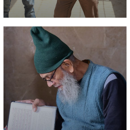
GOSHA-E-AAFYAT ‎ ‎ ‎ ‎ ‎ ‎ ‎ ‎ ‎ ‎ ‎ ‎ ‎ ‎ ‎ ‎ ‎ ‎ ‎ ‎ ‎ ‎ ‎ ‎ ‎ ‎ ‎ ‎ ‎ ‎ ‎ ‎ ‎ ‎ ‎ ‎ ‎ ‎ ‎ ‎ ‎ ‎ ‎ ‎ ‎ ‎ ‎ ‎ ‎ ‎ ‎ ‎ ‎ ‎ ‎ ‎ ‎
‎ ‎ ‎ ‎ ‎ ‎ ‎ ‎ ‎ ‎ ‎ ‎ ‎ ‎ ‎ ‎ ‎ ‎
Foundation